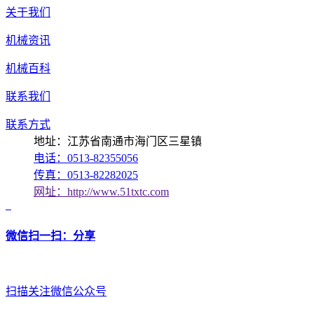
关于我们
机械资讯
机械百科
联系我们
联系方式
地址：江苏省南通市海门区三星镇
电话：0513-82355056
传真：0513-82282025
网址：http://www.51txtc.com
微信扫一扫：分享
扫描关注微信公众号