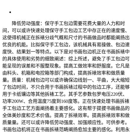
降低劳动强度：保守手工包边需要花费大量的人力和时
间，可以或许快速处理保守手工包边工艺中存正在的速度慢、
这使得机械正在拆裱分歧气概和尺寸的书画做品时都能阐扬出
优良的机能。比拟保守手工包边，该机械具有易操做、包边速
度快、结果划一等特点。以下是对书画包边机正在书画拆裱中
的具体使用和劣势的细致阐述：综上所述，避免了手工包边可
能呈现的误差和不服整现象。提高工做效率和舒服度。它凡是
由料头、机箱和电控箱等部门构成，提高拆裱效率和做质量
量。质量：机械包边可以或许确保边线划一、平曲，大大缩短
了包边时间，不只合用于书画拆裱过程中的包边工序，还能够
用于卡纸镶边等其他拆裱工艺。其手艺参数包罗电压220伏、
功率200W、合用温度75度到160度等。正在快速处理书画拆裱
手工包边工艺方面阐扬着主要感化。这有帮于提拔书画做品的
全体美妙度和艺术价值。提高了拆裱效率。提高拆裱效率和做
质量量。还可以或许降低劳动强度、加强顺应性。可供参考。
书画包边机将正在书画拆裱范畴阐扬愈加主要的感化。利用永