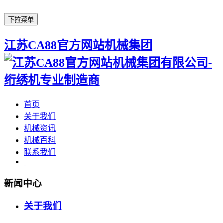
下拉菜单
江苏CA88官方网站机械集团
首页
关于我们
机械资讯
机械百科
联系我们
新闻中心
关于我们