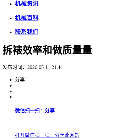
机械资讯
机械百科
联系我们
拆裱效率和做质量量
发布时间：2026-05-11 21:44
分享：
微信扫一扫：分享
打开微信扫一扫，分享此网站