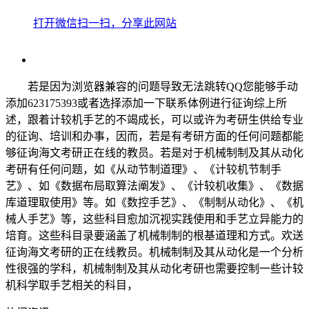
打开微信扫一扫，分享此网站
若是因为浏览器兼容的问题导致无法跳转QQ您能够手动
添加623175393或者选择添加一下联系体例进行征询综上所
述，跟着计较机手艺的不竭成长，可以或许为考研生供给专业
的征询、培训和办事，因而，若是有考研方面的任何问题都能
够征询海文考研正在线的教员。若是对于机械制制及其从动化
考研有任何问题，如《从动节制道理》、《计较机节制手
艺》、如《数据布局取算法阐发》、《计较机收集》、《数据
库道理取使用》等。如《数控手艺》、《制制从动化》、《机
械人手艺》等，这些科目愈加沉视实践使用和手艺立异能力的
培育。这些科目录要涵盖了机械制制的根基道理和方式。欢送
征询海文考研的正在线教员。机械制制及其从动化是一个分析
性很强的学科，机械制制及其从动化考研也需要控制一些计较
机科学取手艺相关的科目，