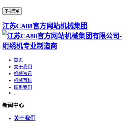
下拉菜单
江苏CA88官方网站机械集团
首页
关于我们
机械资讯
机械百科
联系我们
新闻中心
关于我们