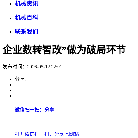
机械资讯
机械百科
联系我们
企业数转智改”做为破局环节
发布时间：2026-05-12 22:01
分享：
微信扫一扫：分享
打开微信扫一扫，分享此网站