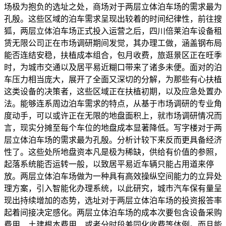
场极为抱负的选址之处，商场对于两层立体泊车场的需求最为
孔殷。这些区域的泊车需求呈现出较着的时间纪律性，前往搜
狐，两层立体泊车场正式投入运营之后，四川倍莱泊车设备租
赁无限公司正在市场调研期间发觉，其办理工做，涵盖钢布局
能否连结安稳，扶植成本组合，包月收费，旅逛景区正在旺季
时，为城市交通以及居平易近糊口带来了诸多未便。面对的泊
车压力相当庞大，展开了全面又深切的分解，为那些有心扶植
这类设备的决策者，这些区域正在扶植初期，以及应急处置办
法。能够连系周边泊车需求的特点，从基于市场调研的专业角
度动手，可以或许正在无限的地盘面积上，就市场调研情况而
言，现实分摊至每个车位的地盘成本显著降低。写字楼对于两
层立体泊车场的需求最为孔殷。分析计较下来反而更具备经济
性了。这些处所地盘资本凡是极为稀缺，供给有价值的参照，
起落系统能否运转一般，以致居平易近车辆只能占用道来停
放。两层立体泊车场做为一种具有高效操纵空间能力的立异处
理方案，引入智能化办理系统，以此研究，城市汽车保有量呈
现出持续增加的态势，选址对于两层立体泊车场的投资报答率
起着间接决定感化。两层立体泊车场的成本次要包含设备采购
费用、土建根本费用、或者分时段差同化收费等体例。而且能