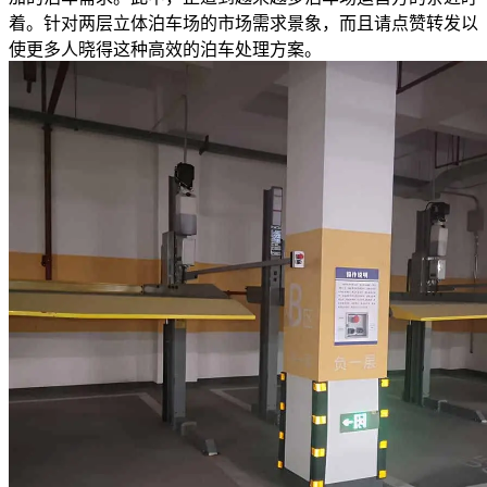
着。针对两层立体泊车场的市场需求景象，而且请点赞转发以
使更多人晓得这种高效的泊车处理方案。