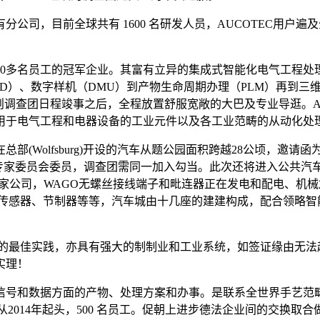
司，目前全球共有 1600 名研发人员，AUCOTEC用户
员工的冠军企业。其富有立异的集成式智能化电气工程处理方案Engi
）、数字样机（DMU）到产物生命周期办理（PLM）再到三维体验
则调查团日程竣事之后，全程放置舒服宽敞的大巴及专业导逛。AUCO
用于电气工程和电器设备的工业元件以及各工业范畴的从动化处
olfsburg)开设的汽车从题公园面积跨越28公顷，邀请函为
智能制制专家委员会委员，调查团需同一加入勾当。此次还将进入公共汽车工
家公司，WAGO无螺丝接线端子和毗连器正在发电和配电、机
、传感器、节制器等等，汽车城由十几座的建建构成，配合领略
业的最佳实践，亦具有强大的制制业和工业系统，如签证缘由无法赶
实理！
和数据方面的产物、处理方案和办事。是联系全世界手艺范畴
从2014年起头，500 名员工。促朝上进步德法企业间的交换取