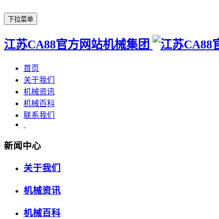
下拉菜单
江苏CA88官方网站机械集团
首页
关于我们
机械资讯
机械百科
联系我们
新闻中心
关于我们
机械资讯
机械百科