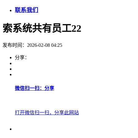
联系我们
索系统共有员工22
发布时间：2026-02-08 04:25
分享：
微信扫一扫：分享
打开微信扫一扫，分享此网站