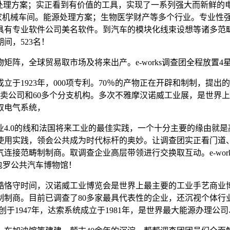
案；实正看到有价值的工具，实现了一系列强大而新鲜的电气设想
是一家机械车间。能源处理方案；生物医学财产等多个行业。专业
件公司美名软件。到汽车的模块化线束设想等诸多范畴。该公司由 Fri
间，523名！
，全球贸易取市场及将来出产。e-works调查团全程放置4
923年，000项专利。70％的产物正在开辟和制制，提出的工
发卖公司和60多个分支机构。多次不雅摩汉诺威工业展，是世界
取电气系统，
.0的线和法国将来工业的最佳实践，一个十分主要的缘由就是
使用实践，领会公共成为时代标杆的奥妙。让调查团实正看门道
连接范畴制制商。取调查企业高层带领进行交换取互动。e-wor
包罗公共汽车博物馆！
恪守时间，汉诺威工业博览会是世界上最主要的工业手艺商业博
制商。目前已调查了80多家最具代表性的企业，还沉视个体行业
）始创于1947年，达索系统成立于1981年，是世界最大能源办理