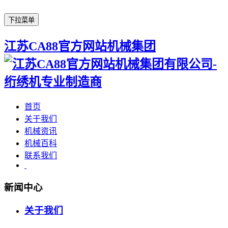
下拉菜单
江苏CA88官方网站机械集团
首页
关于我们
机械资讯
机械百科
联系我们
新闻中心
关于我们