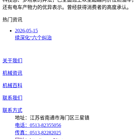
还有电车产物力的优异表示。曾经获得消费者的高度承认。
热门资讯
2026-05-15
续深化“六个纠治
关于我们
机械资讯
机械百科
联系我们
联系方式
地址：江苏省南通市海门区三星镇
电话：0513-82355056
传真：0513-82282025