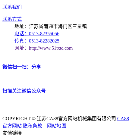
联系我们
联系方式
地址：江苏省南通市海门区三星镇
电话：0513-82355056
传真：0513-82282025
网址：http://www.51txtc.com
微信扫一扫：分享
扫描关注微信公众号
COPYRIGHT © 江苏CA88官方网站机械集团有限公司
CA88
官方网站
隐私条款
网站地图
友情链接