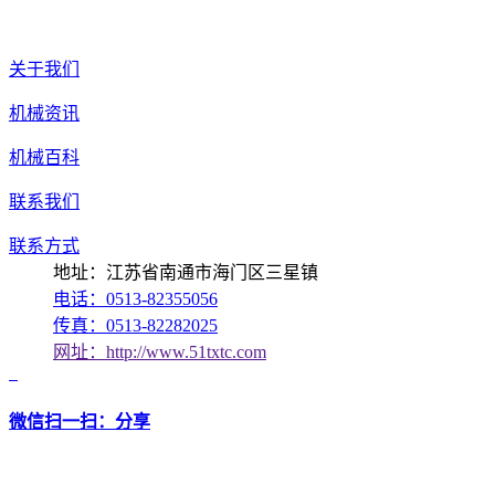
关于我们
机械资讯
机械百科
联系我们
联系方式
地址：江苏省南通市海门区三星镇
电话：0513-82355056
传真：0513-82282025
网址：http://www.51txtc.com
微信扫一扫：分享