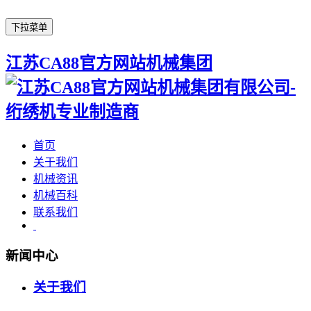
下拉菜单
江苏CA88官方网站机械集团
首页
关于我们
机械资讯
机械百科
联系我们
新闻中心
关于我们